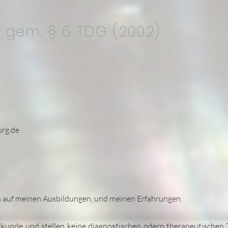
 gem. § 6 TDG (2002)
urg.de
auf meinen Ausbildungen, und meinen Erfahrungen.
lkunde und stellen keine diagnostischen odern therapeutischen 