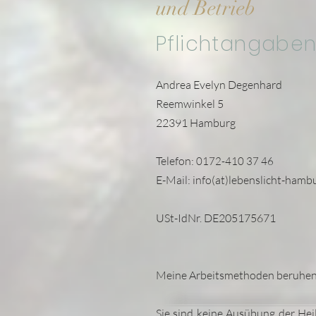
und Betrieb
Pflichtangaben
Andrea Evelyn Degenhard
Reemwinkel 5
22391 Hamburg
Telefon:
0172-410 37 46
E-Mail: info(at)lebenslicht-hamb
USt-IdNr. DE205175671​
Meine Arbeitsmethoden beruhen 
Sie sind keine Ausübung der Hei