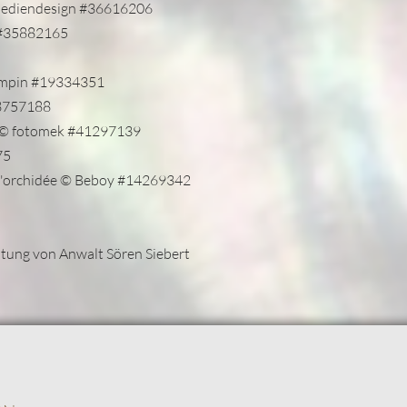
 Mediendesign #36616206
 #35882165
Kimpin #19334351
8757188
e © fotomek #41297139
75
 d'orchidée © Beboy #14269342
atung von Anwalt Sören Siebert